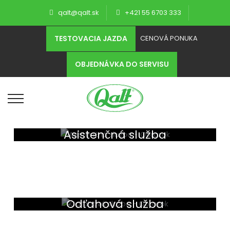
qalt@qalt.sk
+421 55 6703 333
TESTOVACIA JAZDA
CENOVÁ PONUKA
OBJEDNÁVKA DO SERVISU
Asistenčná služba
Odťahová služba