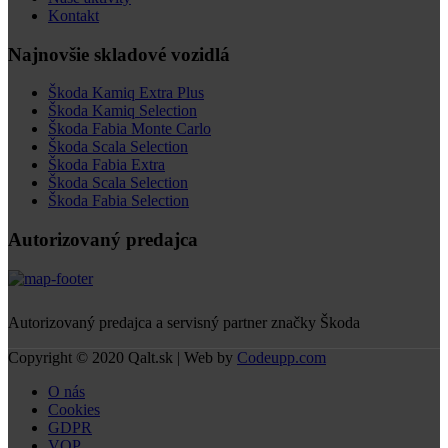
Kontakt
Najnovšie skladové vozidlá
Škoda Kamiq Extra Plus
Škoda Kamiq Selection
Škoda Fabia Monte Carlo
Škoda Scala Selection
Škoda Fabia Extra
Škoda Scala Selection
Škoda Fabia Selection
Autorizovaný predajca
Autorizovaný predajca a servisný partner značky Škoda
Copyright © 2020 Qalt.sk | Web by
Codeupp.com
O nás
Cookies
GDPR
VOP