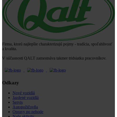
Firma, ktorú najlepšie charakterizujú pojmy - tradícia, spoľahlivosť
a kvalita.
V súčasnosti QALT zamestnáva takmer tridsiatku pracovníkov.
Odkazy
Nové vozidlá
Jazdené vozidlá
Servis
Autopožičovňa
Opravy po nehode
Naše aktivity