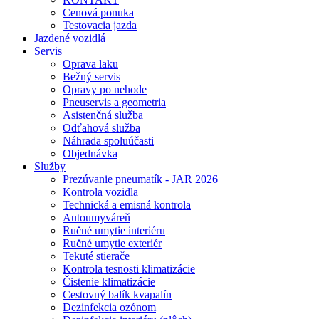
Cenová ponuka
Testovacia jazda
Jazdené
vozidlá
Servis
Oprava laku
Bežný servis
Opravy po nehode
Pneuservis a geometria
Asistenčná služba
Odťahová služba
Náhrada spoluúčasti
Objednávka
Služby
Prezúvanie pneumatík - JAR 2026
Kontrola vozidla
Technická a emisná kontrola
Autoumyváreň
Ručné umytie interiéru
Ručné umytie exteriér
Tekuté stierače
Kontrola tesnosti klimatizácie
Čistenie klimatizácie
Cestovný balík kvapalín
Dezinfekcia ozónom