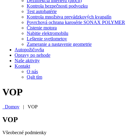
Dezinfekcia interiéru (plôch)
Kontrola bezpečnosti podvozku
Test autobatérie
Kontrola množstva prevádzkových kvapalín
Povrchová ochrana karosérie SONAX POLYMER
Čistenie motora
Nabitie elektromobilu
Leštenie svetlometov
Zameranie a nastavenie geometrie
Autopožičovňa
Opravy
po nehode
Naše aktivity
Kontakt
O nás
Qalt tím
VOP
Domov
|
VOP
VOP
Všeobecné podmienky